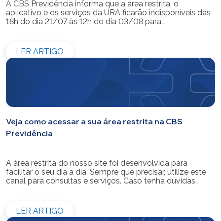
A CBS Previdência informa que a área restrita, o
aplicativo e os serviços da URA ficarão indisponíveis das
18h do dia 21/07 às 12h do dia 03/08 para
modernização do sistema. Os atendimentos pessoais,
telefônicos e por e-mail também ficarão indisponíveis
entre os dias 22/07 e 31/07. Reforçamos que as
LER ARTIGO
simulações e contratações de empréstimos […]
Veja como acessar a sua área restrita na CBS
Previdência
A área restrita do nosso site foi desenvolvida para
facilitar o seu dia a dia. Sempre que precisar, utilize este
canal para consultas e serviços. Caso tenha dúvidas
sobre como fazer o login ou criar/alterar a sua senha de
acesso, confira o passo a passo.
LER ARTIGO