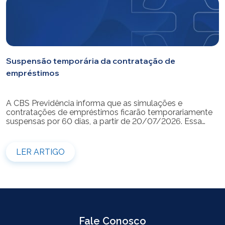
Suspensão temporária da contratação de
empréstimos
A CBS Previdência informa que as simulações e
contratações de empréstimos ficarão temporariamente
suspensas por 60 dias, a partir de 20/07/2026. Essa
medida é necessária para a realização da modernização
do sistema. Durante esse período, não será possível
realizar novas simulações ou contratar empréstimos
LER ARTIGO
pelos canais disponibilizados pela CBS Previdência.
Recomendamos que os participantes que […]
Fale Conosco