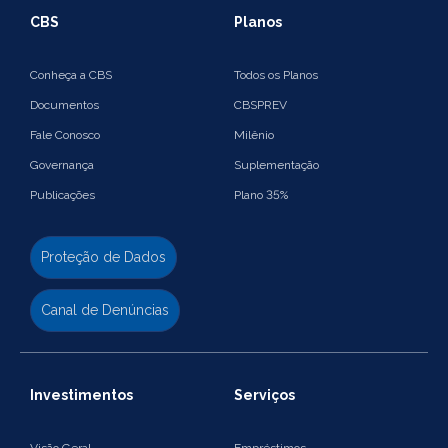
CBS
Planos
Conheça a CBS
Todos os Planos
Documentos
CBSPREV
Fale Conosco
Milênio
Governança
Suplementação
Publicações
Plano 35%
Proteção de Dados
Canal de Denúncias
Investimentos
Serviços
Visão Geral
Empréstimos