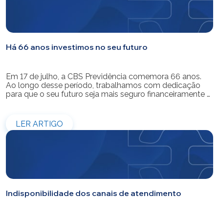
Há 66 anos investimos no seu futuro
Em 17 de julho, a CBS Previdência comemora 66 anos.
Ao longo desse período, trabalhamos com dedicação
para que o seu futuro seja mais seguro financeiramente e
cheio de possibilidades. Ao celebrar mais um aniversário,
reforçamos o nosso compromisso de gerir com
eficiência e transparência os recursos dos nossos mais
LER ARTIGO
de 39 mil participantes. Temos […]
Indisponibilidade dos canais de atendimento