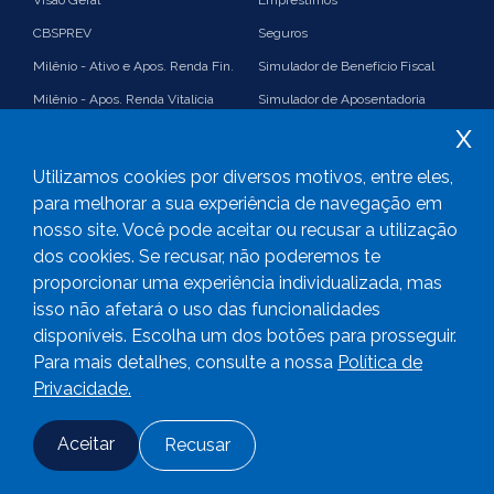
CBSPREV
Seguros
Milênio - Ativo e Apos. Renda Fin.
Simulador de Benefício Fiscal
Milênio - Apos. Renda Vitalícia
Simulador de Aposentadoria
x
Suplementação
Simulador de Renda Financeira
Imposto de Renda e Benefício
Plano 35%
Utilizamos cookies por diversos motivos, entre eles,
Fiscal
PGA
para melhorar a sua experiência de navegação em
nosso site. Você pode aceitar ou recusar a utilização
Consolidado
Links úteis
dos cookies. Se recusar, não poderemos te
proporcionar uma experiência individualizada, mas
isso não afetará o uso das funcionalidades
disponíveis. Escolha um dos botões para prosseguir.
2023
CBS Previdência -
Todos os direitos reservados
Para mais detalhes, consulte a nossa
Política de
Privacidade.
Aceitar
Recusar
Fale conosco
Adesão
Login
Desenvolvido com
por CRT