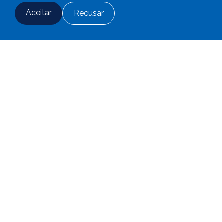
Aceitar
Recusar
Fale conosco
Adesão
Login
Notícias
Acompanhe as últimas informações.
CBS
17 de julho de 2026
Há 66 anos investimos no seu futuro