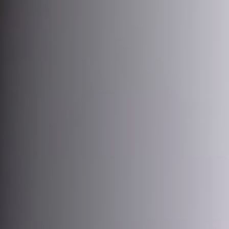
E-mail
cbsatendimento@cbsprev.com.br
Agendar atendimento