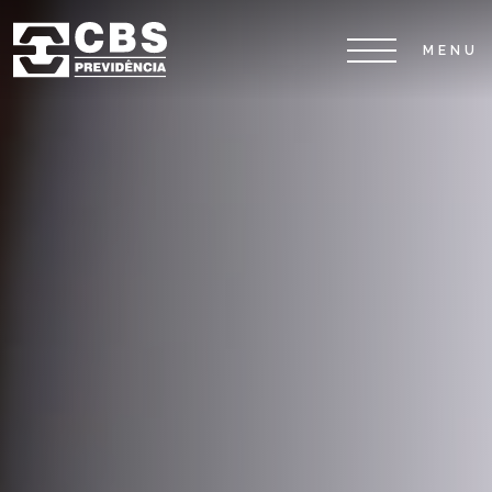
Home
CBS
Planos
Investimentos
Serviços
0800 026 81 81
8
17
De segunda a sexta-feira, das
h às
h