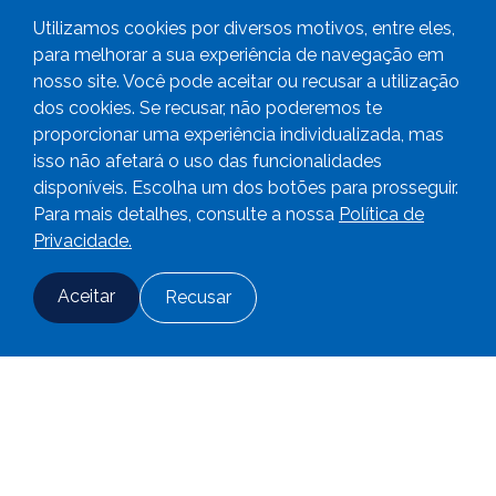
Utilizamos cookies por diversos motivos, entre eles,
para melhorar a sua experiência de navegação em
nosso site. Você pode aceitar ou recusar a utilização
dos cookies. Se recusar, não poderemos te
proporcionar uma experiência individualizada, mas
2.
Endereço Residencial
isso não afetará o uso das funcionalidades
disponíveis. Escolha um dos botões para prosseguir.
Logradouro (Rua, Avenida, Praça...)
*
Para mais detalhes, consulte a nossa
Política de
Privacidade.
Aceitar
Recusar
Número
*
Fale conosco
Adesão
Login
Complemento