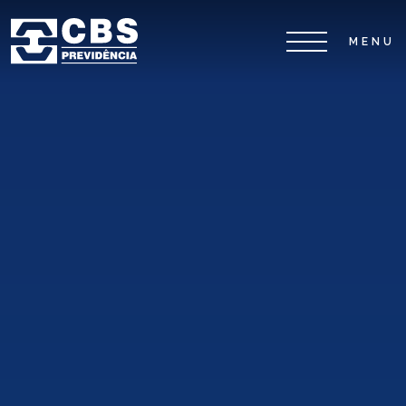
Home
CBS
Planos
Investimentos
Serviços
0800 026 81 81
8
17
De segunda a sexta-feira, das
h às
h