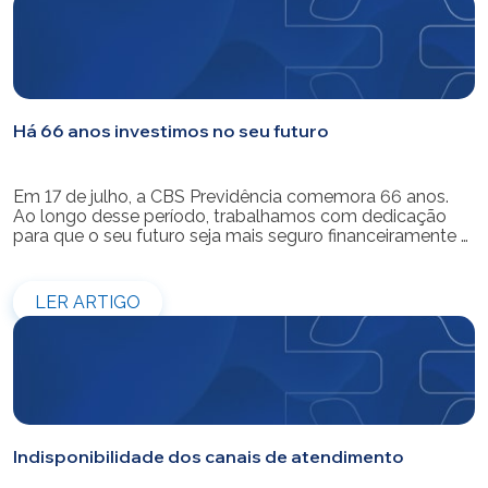
Há 66 anos investimos no seu futuro
Em 17 de julho, a CBS Previdência comemora 66 anos.
Ao longo desse período, trabalhamos com dedicação
para que o seu futuro seja mais seguro financeiramente e
cheio de possibilidades. Ao celebrar mais um aniversário,
reforçamos o nosso compromisso de gerir com
eficiência e transparência os recursos dos nossos mais
LER ARTIGO
de 39 mil participantes. Temos […]
Indisponibilidade dos canais de atendimento