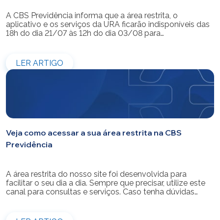
A CBS Previdência informa que a área restrita, o
aplicativo e os serviços da URA ficarão indisponíveis das
18h do dia 21/07 às 12h do dia 03/08 para
modernização do sistema. Os atendimentos pessoais,
telefônicos e por e-mail também ficarão indisponíveis
entre os dias 22/07 e 31/07. Reforçamos que as
LER ARTIGO
simulações e contratações de empréstimos […]
Veja como acessar a sua área restrita na CBS
Previdência
A área restrita do nosso site foi desenvolvida para
facilitar o seu dia a dia. Sempre que precisar, utilize este
canal para consultas e serviços. Caso tenha dúvidas
sobre como fazer o login ou criar/alterar a sua senha de
acesso, confira o passo a passo.