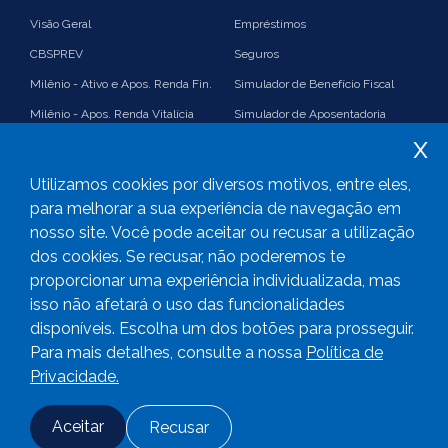
Visão Geral
Empréstimos
CBSPREV
Seguros
Milênio - Ativo e Apos. Renda Fin.
Simulador de Benefício Fiscal
Milênio - Apos. Renda Vitalícia
Simulador de Aposentadoria
x
Suplementação
Simulador de Renda Financeira
Imposto de Renda e Benefício
Plano 35%
Utilizamos cookies por diversos motivos, entre eles,
Fiscal
PGA
para melhorar a sua experiência de navegação em
nosso site. Você pode aceitar ou recusar a utilização
Consolidado
Links úteis
dos cookies. Se recusar, não poderemos te
proporcionar uma experiência individualizada, mas
isso não afetará o uso das funcionalidades
disponíveis. Escolha um dos botões para prosseguir.
2023
CBS Previdência -
Todos os direitos reservados
Para mais detalhes, consulte a nossa
Política de
Privacidade.
Aceitar
Recusar