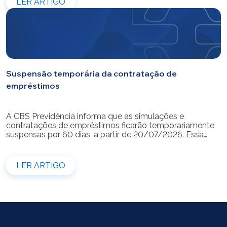
LER ARTIGO
Suspensão temporária da contratação de
empréstimos
A CBS Previdência informa que as simulações e
contratações de empréstimos ficarão temporariamente
suspensas por 60 dias, a partir de 20/07/2026. Essa
medida é necessária para a realização da modernização
do sistema. Durante esse período, não será possível
realizar novas simulações ou contratar empréstimos
LER ARTIGO
pelos canais disponibilizados pela CBS Previdência.
Recomendamos que os participantes que […]