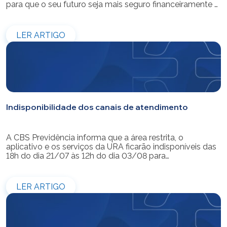
para que o seu futuro seja mais seguro financeiramente e
cheio de possibilidades. Ao celebrar mais um aniversário,
reforçamos o nosso compromisso de gerir com
eficiência e transparência os recursos dos nossos mais
LER ARTIGO
de 39 mil participantes. Temos […]
Indisponibilidade dos canais de atendimento
A CBS Previdência informa que a área restrita, o
aplicativo e os serviços da URA ficarão indisponíveis das
18h do dia 21/07 às 12h do dia 03/08 para
modernização do sistema. Os atendimentos pessoais,
telefônicos e por e-mail também ficarão indisponíveis
entre os dias 22/07 e 31/07. Reforçamos que as
LER ARTIGO
simulações e contratações de empréstimos […]