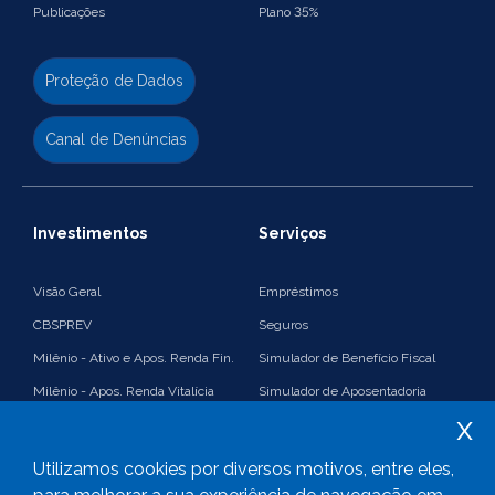
Publicações
Plano 35%
Proteção de Dados
Canal de Denúncias
Investimentos
Serviços
Visão Geral
Empréstimos
CBSPREV
Seguros
Milênio - Ativo e Apos. Renda Fin.
Simulador de Benefício Fiscal
Milênio - Apos. Renda Vitalícia
Simulador de Aposentadoria
x
Suplementação
Simulador de Renda Financeira
Imposto de Renda e Benefício
Plano 35%
Utilizamos cookies por diversos motivos, entre eles,
Fiscal
PGA