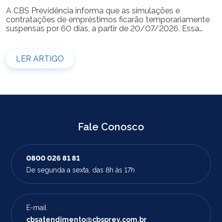
A CBS Previdência informa que as simulações e
contratações de empréstimos ficarão temporariamente
suspensas por 60 dias, a partir de 20/07/2026. Essa
medida é necessária para a realização da modernização
do sistema. Durante esse período, não será possível
realizar novas simulações ou contratar empréstimos
LER ARTIGO
pelos canais disponibilizados pela CBS Previdência.
Recomendamos que os participantes que […]
Fale Conosco
0800 026 81 81
De segunda a sexta, das 8h às 17h
E-mail
cbsatendimento@cbsprev.com.br