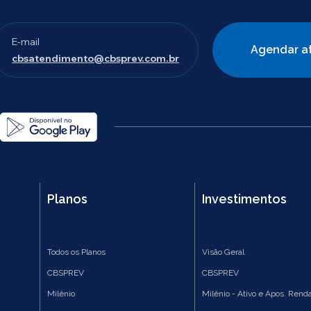
E-mail
Agendar a
cbsatendimento@cbsprev.com.br
Planos
Investimentos
Todos os Planos
Visão Geral
CBSPREV
CBSPREV
Milênio
Milênio - Ativo e Apos. Renda