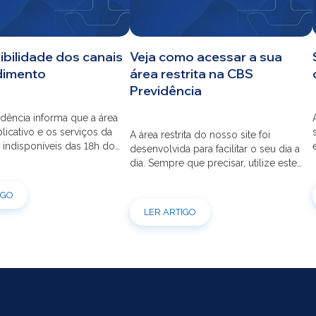
ibilidade dos canais
Veja como acessar a sua
dimento
área restrita na CBS
Previdência
dência informa que a área
aplicativo e os serviços da
A área restrita do nosso site foi
 indisponíveis das 18h do
desenvolvida para facilitar o seu dia a
s 12h do dia 03/08 para
dia. Sempre que precisar, utilize este
ão do sistema. Os
canal para consultas e serviços. Caso
s pessoais, telefônicos e
tenha dúvidas sobre como fazer o
IGO
 também ficarão
login ou criar/alterar a sua senha de
LER ARTIGO
is entre os dias 22/07 e
acesso, confira o passo a passo.
orçamos que as simulações
ões de empréstimos […]