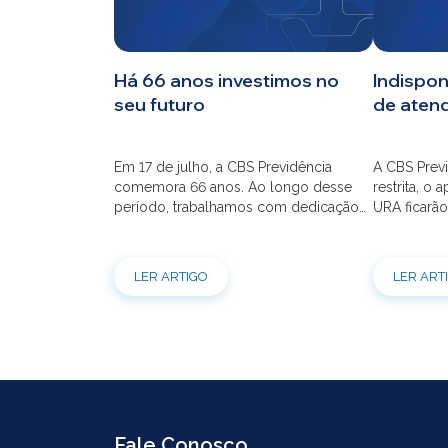
Serviços
Há 66 anos investimos no
Indispon
seu futuro
de aten
Em 17 de julho, a CBS Previdência
A CBS Previ
comemora 66 anos. Ao longo desse
restrita, o 
período, trabalhamos com dedicação
URA ficarão
para que o seu futuro seja mais seguro
dia 21/07 à
financeiramente e cheio de
modernizaç
possibilidades. Ao celebrar mais um
atendimento
LER ARTIGO
LER ART
aniversário, reforçamos o nosso
por e-mail
compromisso de gerir com eficiência e
indisponíve
transparência os recursos dos nossos
31/07. Ref
mais de 39 mil participantes. Temos […]
e contrataç
Fale Conosco