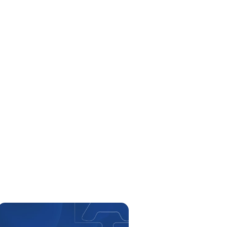
0800 026 81 81
8
17
De segunda a sexta-feira, das
h às
h
E-mail
cbsatendimento@cbsprev.com.br