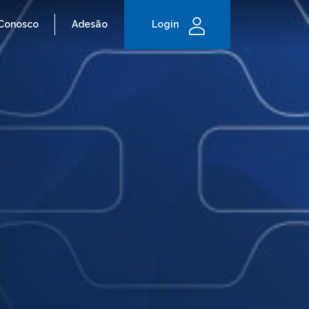
 Conosco
Adesão
Login