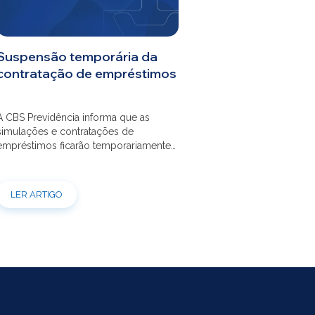
Agendar atendimento
Suspensão temporária da
contratação de empréstimos
A CBS Previdência informa que as
simulações e contratações de
empréstimos ficarão temporariamente
suspensas por 60 dias, a partir de
20/07/2026. Essa medida é necessária
para a realização da modernização do
LER ARTIGO
sistema. Durante esse período, não será
possível realizar novas simulações ou
contratar empréstimos pelos canais
disponibilizados pela CBS Previdência.
Recomendamos que os participantes
que […]